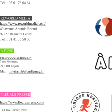
Tél. : 05 61 76 64 64
REWORLD MEDIA
https://www.reworldmedia.com/
40 avenue Aristide Briand
92227 Bagneux Cedex
Tél. : 01 41 33 50 00
A FOND
https://www.afondlemag.fr/
7 rue Montigny
21 000 Dijon
Mail :
myriam@afondlemag.fr
FLEURUS PRESSE
https://www.fleuruspresse.com/
141 boulevard Ney