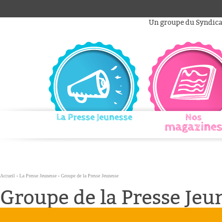
Aller
Outils
au
personnels
Un groupe du Syndicat
contenu.
|
Aller
à
la
navigation
La Presse Jeunesse
Nos
magazines
Accueil
›
La Presse Jeunesse
›
Groupe de la Presse Jeunesse
Groupe de la Presse Jeu