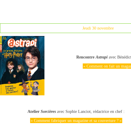
Jeudi 30 novembre
Rencontre
Astrapi
avec Bénédicte
« Comment on fait un magazi
Atelier
Sorcières
avec Sophie Lanciot, rédactrice en chef :
« Comment fabriquer un magazine et sa couverture ? »