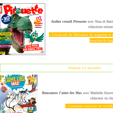
Atelier créatif
Pirouette
avec Nina di Batti
rédactions enfant
« Les secrets de fabrication du magazine et a
mascotte du ma
Vendredi 1er décembre
Rencontre
J'aime lire Max
avec Mathilde Alavene
rédacteur en che
« Comment concevoir un véritabl