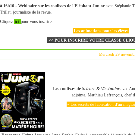
à 16h10 - Webinaire sur les coulisses de l'Eléphant Junior
avec Stéphanie Ti
Trillat, journaliste de la revue.
Cliquez
ici
pour vous inscrire.
Les animations pour les élèves
<< POUR INSCRIRE VOTRE CLASSE CLIQ
POUR INSCRIRE VOTRE CLASSE CLIQUEZ ICI
Mercredi 29 novemb
Les coulisses de
Science & Vie Junior
avec Auré
adjointe, Matthieu Lefrançois, chef 
« Les secrets de fabrication d'un magazi
Rencontre
J'aime Lire
avec Anne-Sophie Chilard, responsable éditoriale de
J