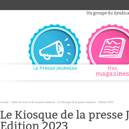
Aller
Outils
au
personnels
Un groupe du Syndicat
contenu.
|
Aller
à
la
navigation
La Presse Jeunesse
Nos
magazines
Accueil
›
Salon du livre et de la presse jeunesse
›
Le Kiosque de la presse Jeunesse - Edition 2023
Le Kiosque de la presse 
Edition 2023