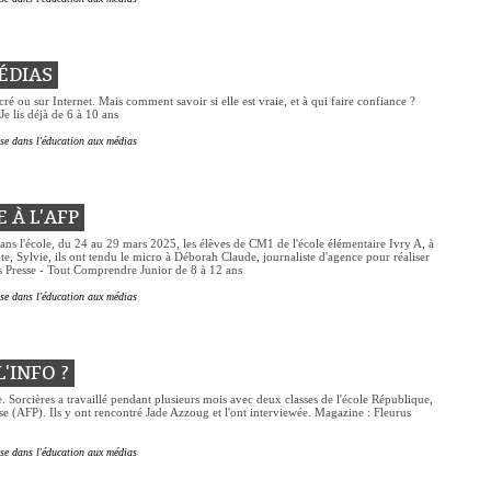
ÉDIAS
écré ou sur Internet. Mais comment savoir si elle est vraie, et à qui faire confiance ?
e lis déjà de 6 à 10 ans
sse dans l'éducation aux médias
 À L'AFP
dans l'école, du 24 au 29 mars 2025, les élèves de CM1 de l'école élémentaire Ivry A, à
te, Sylvie, ils ont tendu le micro à Déborah Claude, journaliste d'agence pour réaliser
rus Presse - Tout Comprendre Junior de 8 à 12 ans
sse dans l'éducation aux médias
L'INFO ?
e. Sorcières a travaillé pendant plusieurs mois avec deux classes de l'école République,
se (AFP). Ils y ont rencontré Jade Azzoug et l'ont interviewée. Magazine : Fleurus
sse dans l'éducation aux médias