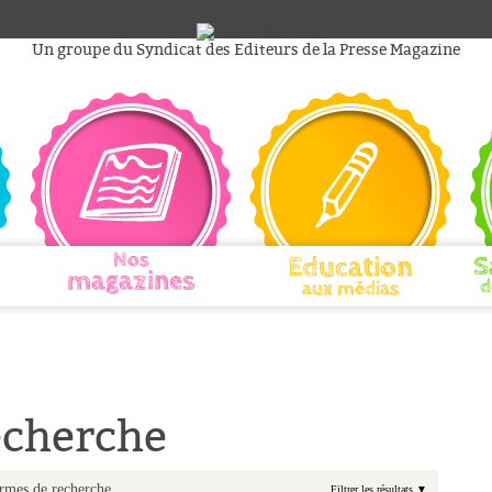
Un groupe du Syndicat des Editeurs de la Presse Magazine
Nos
Education
S
magazines
d
aux médias
echerche
rmes de recherche.
Filtrer les résultats