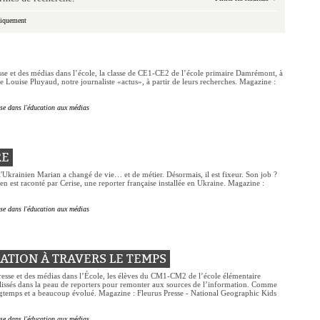
tiquement
sse et des médias dans l’école, la classe de CE1-CE2 de l’école primaire Damrémont, à
de Louise Pluyaud, notre journaliste «actus», à partir de leurs recherches. Magazine :
sse dans l'éducation aux médias
RE
l'Ukrainien Marian a changé de vie… et de métier. Désormais, il est fixeur. Son job ?
dien est raconté par Cerise, une reporter française installée en Ukraine. Magazine :
sse dans l'éducation aux médias
ATION À TRAVERS LE TEMPS
 presse et des médias dans l’École, les élèves du CM1-CM2 de l’école élémentaire
 glissés dans la peau de reporters pour remonter aux sources de l’information. Comme
longtemps et a beaucoup évolué. Magazine : Fleurus Presse - National Geographic Kids
sse dans l'éducation aux médias