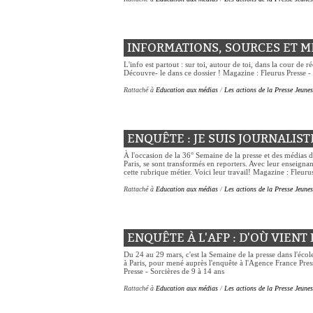
INFORMATIONS, SOURCES ET M
L'info est partout : sur toi, autour de toi, dans la cour de r
Découvre- le dans ce dossier ! Magazine : Fleurus Presse - J
Rattaché à
Education aux médias
/
Les actions de la Presse Jeune
ENQUÊTE : JE SUIS JOURNALISTE
À l'occasion de la 36° Semaine de la presse et des médias 
Paris, se sont transformés en reporters. Avec leur enseignan
cette rubrique métier. Voici leur travail! Magazine : Fleu
Rattaché à
Education aux médias
/
Les actions de la Presse Jeune
ENQUÊTE À L'AFP : D'OÙ VIENT 
Du 24 au 29 mars, c'est la Semaine de la presse dans l'écol
à Paris, pour mené auprès l'enquête à l'Agence France Pres
Presse - Sorcières de 9 à 14 ans
Rattaché à
Education aux médias
/
Les actions de la Presse Jeune