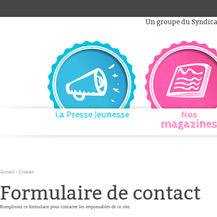
Aller
Outils
au
personnels
Un groupe du Syndicat
contenu.
|
Aller
à
la
navigation
La Presse Jeunesse
Nos
magazines
Accueil
›
Contact
Formulaire de contact
Remplissez ce formulaire pour contacter les responsables de ce site.