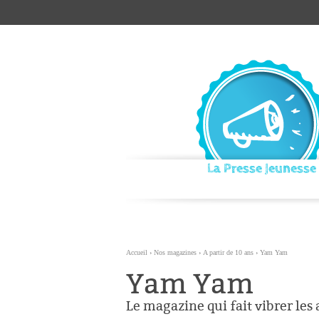
Aller
Outils
au
personnels
contenu.
|
Aller
à
la
navigation
La Presse Jeunesse
Accueil
›
Nos magazines
›
A partir de 10 ans
›
Yam Yam
Yam Yam
Le magazine qui fait vibrer les