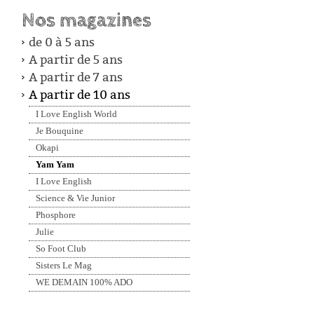
Nos magazines
NAVIGATION
de 0 à 5 ans
A partir de 5 ans
A partir de 7 ans
A partir de 10 ans
I Love English World
Je Bouquine
Okapi
Yam Yam
I Love English
Science & Vie Junior
Phosphore
Julie
So Foot Club
Sisters Le Mag
WE DEMAIN 100% ADO