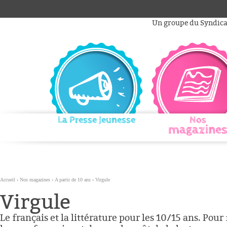
Aller
Outils
au
personnels
Un groupe du Syndicat
contenu.
|
Aller
à
la
navigation
La Presse Jeunesse
Nos
magazines
Accueil
›
Nos magazines
›
A partir de 10 ans
›
Virgule
Virgule
Le français et la littérature pour les 10/15 ans. Pour 