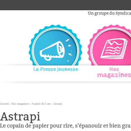
Aller
Outils
au
personnels
Un groupe du Syndicat
contenu.
|
Aller
à
la
navigation
La Presse Jeunesse
Nos
magazines
Accueil
›
Nos magazines
›
A partir de 5 ans
›
Astrapi
Astrapi
Le copain de papier pour rire, s’épanouir et bien gra