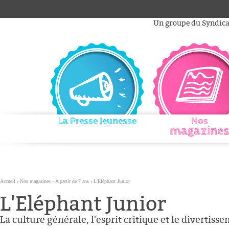
Aller
Outils
au
personnels
Un groupe du Syndicat
contenu.
|
Aller
à
la
navigation
La Presse Jeunesse
Nos
magazines
Accueil
›
Nos magazines
›
A partir de 7 ans
›
L'Eléphant Junior
L'Eléphant Junior
La culture générale, l'esprit critique et le divertiss