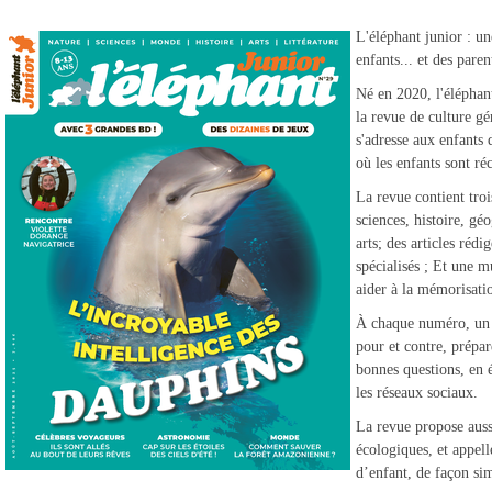
L'éléphant junior : un
enfants... et des paren
Né en 2020, l'éléphant 
la revue de culture gé
s'adresse aux enfants 
où les enfants sont réc
La revue contient troi
sciences, histoire, gé
arts; des articles réd
spécialisés ; Et une m
aider à la mémorisati
À chaque numéro, un 
pour et contre, prépar
bonnes questions, en é
les réseaux sociaux.
La revue propose aussi
écologiques, et appell
d’enfant, de façon sim