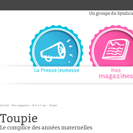
Aller
Outils
au
personnels
Un groupe du Syndicat
contenu.
|
Aller
à
la
navigation
La Presse Jeunesse
Nos
magazines
Accueil
›
Nos magazines
›
de 0 à 5 ans
›
Toupie
Toupie
Le complice des années maternelles