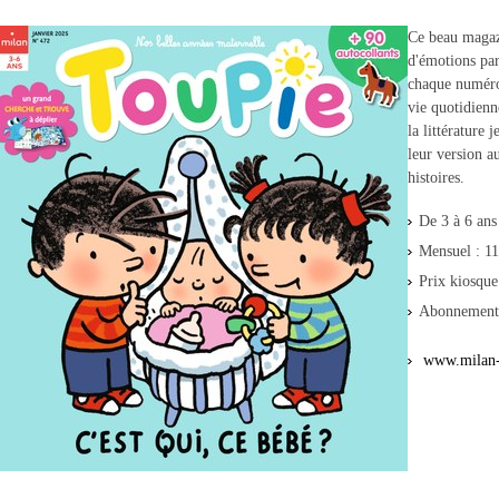
Ce beau magaz
d'émotions par
chaque numéro,
vie quotidienne
la littérature
leur version a
histoires.​
De 3 à 6 ans
Mensuel : 1
Prix kiosque
Abonneme
www.milan-