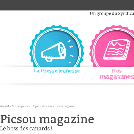
Aller
Outils
au
personnels
Un groupe du Syndicat
contenu.
|
Aller
à
la
navigation
La Presse Jeunesse
Nos
magazines
Accueil
›
Nos magazines
›
A partir de 7 ans
›
Picsou magazine
Picsou magazine
Le boss des canards !