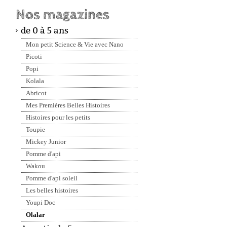
Nos magazines
NAVIGATION
de 0 à 5 ans
Mon petit Science & Vie avec Nano
Picoti
Popi
Kolala
Abricot
Mes Premières Belles Histoires
Histoires pour les petits
Toupie
Mickey Junior
Pomme d'api
Wakou
Pomme d'api soleil
Les belles histoires
Youpi Doc
Olalar