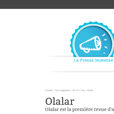
Aller
Outils
au
personnels
contenu.
|
Aller
à
la
navigation
La Presse Jeunesse
Accueil
›
Nos magazines
›
de 0 à 5 ans
›
Olalar
Olalar
Olalar est la première revue d'ar